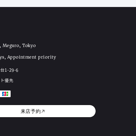
, Meguro, Tokyo
ays, Appointment priority
1-29-6
ント優先
来店予約