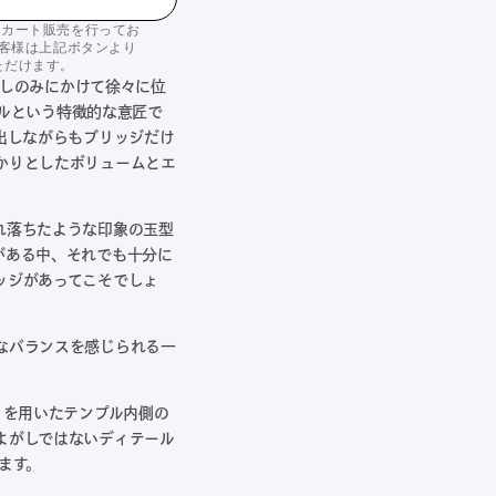
りカート販売を行ってお
客様は上記ボタンより
ただけます。
しのみにかけて徐々に位
ルという特徴的な意匠で
出しながらもブリッジだけ
かりとしたボリュームとエ
れ落ちたような印象の玉型
がある中、それでも十分に
ッジがあってこそでしょ
なバランスを感じられる一
トを用いたテンプル内側の
よがしではないディテール
います。