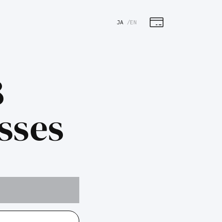
カ
ー
JA
EN
ト
8
sses