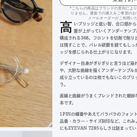
*こちらの商品はブランドの意向によ
りません。通販での購入をご希望のお
メールオーダーがご利用い
高
いブリッジと低い智、合口部から
置が上がっていくアンダーテンプ
構成される368。フロントを切削で削り
は残すことで、バレル研磨を経てもしっ
ッジを感じられる仕上がりになります。
デザイナー自身がぎりぎりと言うほど崩
や、大胆な曲線を描くアンダーテンプル
成り立っているのは他でもないこのブリ
う。
直線と曲線がうまくブレンドされた軽妙
本です。
1PINの蝶番やあえてバラバラのフォン
品番・カラー・サイズ刻印など、これみ
にもEYEVAN 7285らしさは詰まって