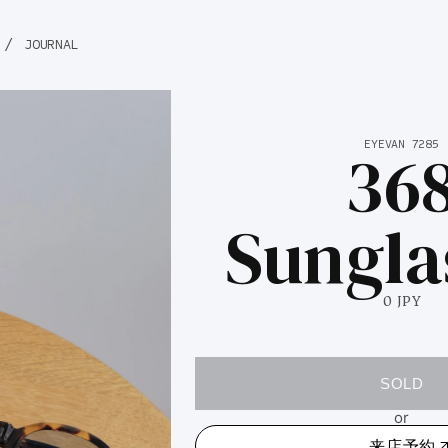
/
JOURNAL
36
EYEVAN 7285
Sungla
0 JPY
SOLD
or
来店予約