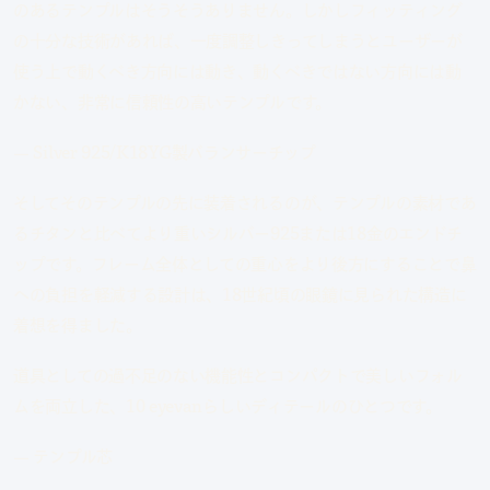
のあるテンプルはそうそうありません。しかしフィッティング
の十分な技術があれば、一度調整しきってしまうとユーザーが
使う上で動くべき方向には動き、動くべきではない方向には動
かない、非常に信頼性の高いテンプルです。
— Silver 925/K18YG製バランサーチップ
そしてそのテンプルの先に装着されるのが、テンプルの素材であ
るチタンと比べてより重いシルバー925または18金のエンドチ
ップです。フレーム全体としての重心をより後方にすることで鼻
への負担を軽減する設計は、18世紀頃の眼鏡に見られた構造に
着想を得ました。
道具としての過不足のない機能性とコンパクトで美しいフォル
ムを両立した、10 eyevanらしいディテールのひとつです。
— テンプル芯