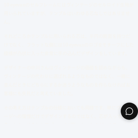
10 eyevanのセルフレームにはヴィンテージのセルロイド生地が
用いられていますが、テンプルはいわゆる芯なしではありませ
ん。
それどころかテンプルに用いられる芯は、半円の断面を持つだ
けでなく、フラットな側には10 eyevanのロゴをモチーフにした
模様が凸状に入った非常に手の込んだデザインをしています。
デザイナーの中川さんはヴィンテージの価値を認めながらも、
ヴィンテージの代わりに選ばれるようなものではなく、一緒に
並んだときにどちらにするか迷うようなものを作らなければお
客様にも失礼だと考えていました。
その考え方はテンプルの仕様においても同様です。単にヴィンテ
ージへの憧憬だけでデザインするのではなく、芯が入っていて
良いもの、そうしたアプローチが形になったのがこのテンプル
芯です。