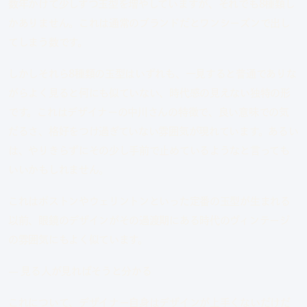
数年かけて少しずつ玉型を増やしていますが、それでも8種類し
かありません。これは通常のブランドだとワンシーズンで出し
てしまう数です。
しかしそれら8種類の玉型はいずれも、一見すると普通でありな
がらよく見ると何にも似ていない、時代感の見えない独特の形
です。これはデザイナーの中川さんの特徴で、良い意味での気
だるさ、格好をつけ過ぎていない雰囲気が現れています。あるい
は、やりきらずにその少し手前で止めているようなと言っても
いいかもしれません。
これはボストンやウェリントンといった定番の玉型が生まれる
以前、眼鏡のデザインがその過渡期にある時代のヴィンテージ
の雰囲気にもよく似ています。
— 見る人が見ればそうと分かる
これについて、デザイナー自身はデザインが上手くないだけだ