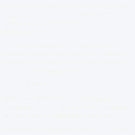
と言います。例えば10 eyevanの中ではラウンドに位置付けられ
るno5の玉型は、イラストレーターで描いた真円がどうしても歪
んで見えるため、後から自分の手で修正してしまう結果として独
特の形になっていると。
しかし本人がなんと言おうとも、たとえば10 eyevanのセルフレ
ームを製作する会社の人も言うように、こういった独特の玉型
で勝負をするデザイナーは他にいません。見る人が見ればすぐ
にそうと分かる、10 eyevanならではの玉型です。
— βチタン製テンプル
縦方向が1mm、横方向が0.9mmとやや縦長の断面になってい
る10 eyevanのテンプルは、横方向への柔軟性を持ちながら縦方
向への変形には強いという理想的な設計になっています。
実際に店頭に立ってお客様に販売する立場として、こんなに癖