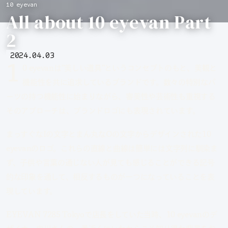
10 eyevan
All about 10 eyevan Part
2
2024.04.03
1
0 eyevanは”美しい道具”というコンセプトのもと、美観と
機能性を共に追求しているブランドです。数々の特別なパ
ーツの持つ機能性に始まりながら、審美性や芸術性も重視する
そのアプローチは、ブランドロゴにも表現されています。
まっすぐなIの文字とまん丸なOの文字からデザインされた10
eyevanのロゴ。これらの直線と曲線は簡単には文字列に馴染ま
ず、子供や言葉の通じない人が見ても感じることができる記号
的な印象を通して、相反するものが一つになっていることを表
現しています。
EYEVAN 7285 Tokyoで店長をしていた当時、10 eyevanのデ