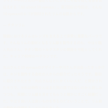
ザイナー中川さんの一番近くにいたからこそ知り得た背景をお
伝えする『All about 10 eyevan』。第2回目の今回は、そんな
10 eyevanのロゴが刻印されたリムのお話からです。
— チタンリム
眼鏡におけるリムはレンズを支える上で非常に重要なパーツで
す。そんなリムの素材となるリム線を製作するのも、やはり職
人丸山さん。チタン製のトルクスネジの開発を可能としてくれ
た、キャリア40年のベテランです。
丸山さんと10 eyevanのデザイナー中川さんが出会ったきっかけ
は、ネジを製作する会社の人からの紹介だったそうです。最初
に紹介されたとき「丸山さんはとにかくいい人だ」と聞かされ
たそうで、それは物作りとはまた別の話ではないのかと訝しみ
つつも、実際にリム線を見せてもらうと確かにすごく綺麗だっ
た。やはり良い人は良いものを作るのだということで、リム線
の製作を依頼することになりました。